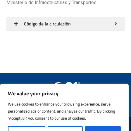
Ministerio de Infraestructuras y Transportes.
Código de la circulación
We value your privacy
Copyright © 2011 - 2023. All Rights Reserved. Safety21 S.p.A. –
P.IVA 13365760159
We use cookies to enhance your browsing experience, serve
personalized ads or content, and analyze our traffic. By clicking
"Accept All", you consent to our use of cookies.