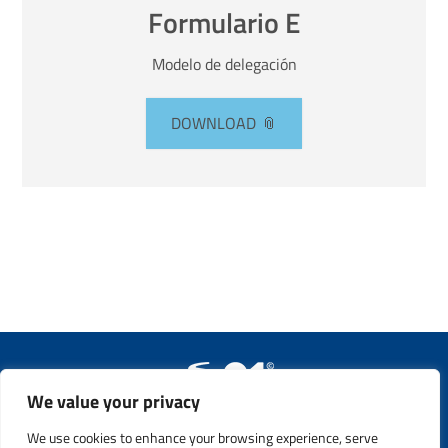
Formulario E
Modelo de delegación
DOWNLOAD
We value your privacy
Copyright © 2011 - 2023. All Rights Reserved. Safety21 S.p.A. –
P.IVA 13365760159
We use cookies to enhance your browsing experience, serve