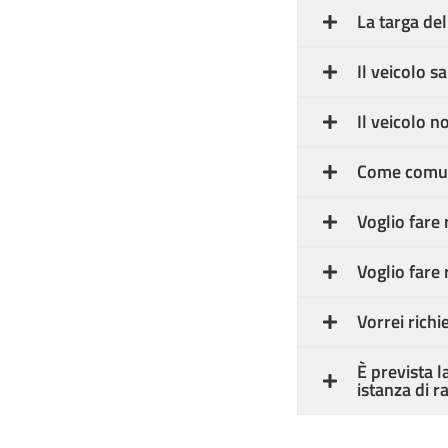
La targa del
Il veicolo s
Il veicolo n
Come comuni
Voglio fare 
Voglio fare 
Vorrei richi
È prevista l
istanza di r